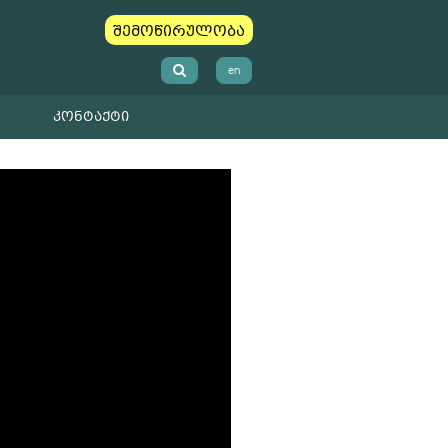
შემოწირულობა
en
ᲙᲝᲜᲢᲐᲥᲢᲘ