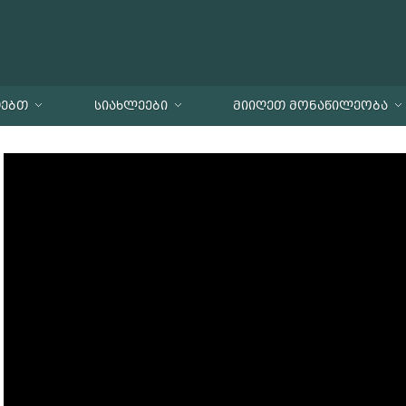
ᲗᲔᲑᲗ
ᲡᲘᲐᲮᲚᲔᲔᲑᲘ
ᲛᲘᲘᲦᲔᲗ ᲛᲝᲜᲐᲬᲘᲚᲔᲝᲑᲐ