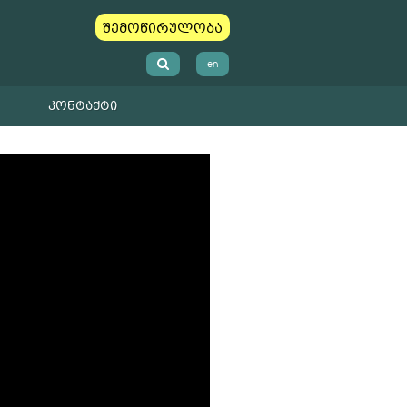
შემოწირულობა
en
ᲙᲝᲜᲢᲐᲥᲢᲘ