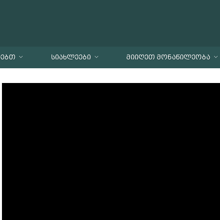
ᲗᲔᲑᲗ
ᲡᲘᲐᲮᲚᲔᲔᲑᲘ
ᲛᲘᲘᲦᲔᲗ ᲛᲝᲜᲐᲬᲘᲚᲔᲝᲑᲐ