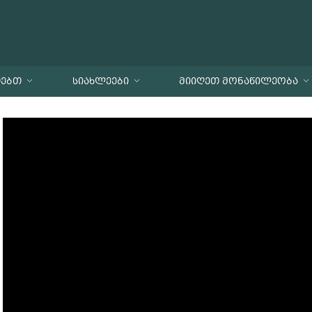
ᲗᲔᲑᲗ
ᲡᲘᲐᲮᲚᲔᲔᲑᲘ
ᲛᲘᲘᲦᲔᲗ ᲛᲝᲜᲐᲬᲘᲚᲔᲝᲑᲐ