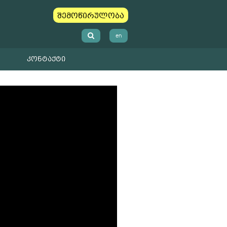
შემოწირულობა
en
ᲙᲝᲜᲢᲐᲥᲢᲘ