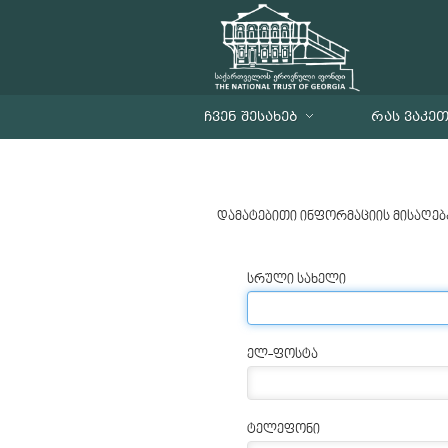
ᲩᲕᲔᲜ ᲨᲔᲡᲐᲮᲔᲑ
ᲠᲐᲡ ᲕᲐᲙᲔ
დამატებითი ინფორმაციის მისაღებ
სრული სახელი
ელ-ფოსტა
ტელეფონი