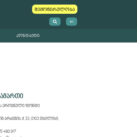
შემოწირულობა
en
ᲙᲝᲜᲢᲐᲥᲢᲘ
სამართი
ს ეროვნული ფონდი
 ბრძენის ქ.33, 0103 თბილისი,
5 490 917