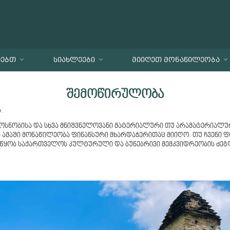
ᲗᲔᲑᲗ
ᲡᲘᲐᲮᲚᲔᲔᲑᲘ
ᲛᲘᲘᲦᲔᲗ ᲛᲝᲜᲐᲬᲘᲚᲔᲝᲑᲐ
შემოწირულობა
.
ლოსნობისა და სხვა მნიშვნელოვანი მატერიალური თუ არამატერიალ
ა ამაში მონაწილეობა ფინანსური მხარდაჭერითაც მიიღო. თუ ჩვენი 
წყობ საქართველოს კულტურული და ბუნებრივი მემკვიდრეობის ძეგლე