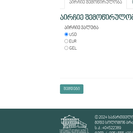
აირჩიე შემოწირულობა
აირჩიე შემოწირულო
აირჩიე ვალუტა
USD
EUR
GEL
შემდეგი
© 2024 საქართველ
მეფე სოლომონ ბრძე
ს.კ.:404522389