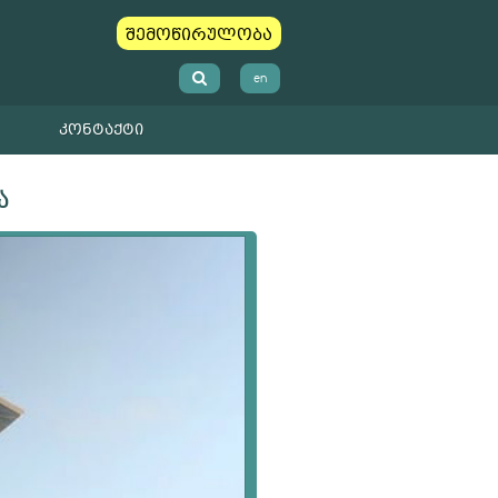
შემოწირულობა
en
ᲙᲝᲜᲢᲐᲥᲢᲘ
ა