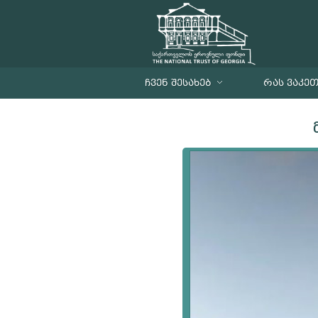
ᲩᲕᲔᲜ ᲨᲔᲡᲐᲮᲔᲑ
ᲠᲐᲡ ᲕᲐᲙᲔ