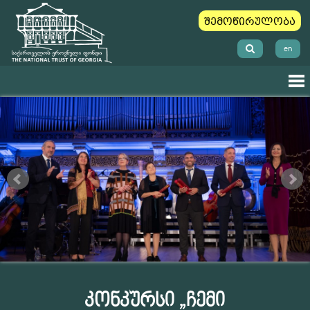
შემოწირულობა
en
კონკურსი „ჩემი