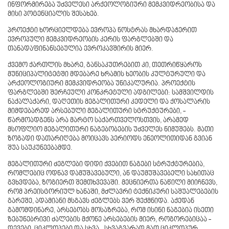
ინფორმირება უძველესი არქეოლოგიური მემკვიდრეობისა და
მისი პოტენციალის შესახებ.
პროექტი ხორციელდება ევროპა ნოსტრას მხარდაჭერით
ევროპული მემკვიდრეობის კერის ფარგლებში და
თანადაფინანსებულია ევროკავშირის მიერ.
ქვემო ქართლის მხარე, განსაკუთრებით კი, თეთრიწყაროს
მუნიციპალიტეტში მდებარე ხრამის ხეობის კულტურული და
არქეოლოგიური მემკვიდრეობა უნიკალურია. პროექტის
ფარგლებში შერჩეული კონკრეტული ადგილები: სამშვილდის
ნაქალაქარი, დაღეთის მეგალითური კედელი და ქოსალარის
მიმდებარედ არსებული მეგალითური სტრუქტურები, -
წარმოადგენს არა მარტო საქართველოსთვის, არამედ
მსოფლიო მეგალითური ნაგებობების უძველეს ნიმუშებს. მათი
ზოგადი დათარიღება მოიცავს პერიოდს ენეოლითიდან გვიან
შუა საუკუნეებამდე.
მეგალითური ძეგლები დიდი ქვებით ნაგები სტრუქტურებია,
რომლებიც ოდნავ დამუშავებული, ან დაუმუშავებელი სახითაც
გვხვდება, ზოგიერთ შემთხვევაში. მეცნიერთა ნაწილი მიიჩნევს,
რომ პრეისტორიულ ხანაში, მძლავრი ტექნიკური საშუალებების
გარეშე, ადამიანი მსგავს ძეგლებს ვერ შექმნიდა. აქედან
გამომდინარე, არსებობს მოსაზრება, რომ ისინი ნაგებია ისეთი
ზებუნებრივი ძალების მქონე არსებების მიერ, როგორებიცაა -
დევები, ციკლოპები და სხვა. სხვაგვარად მათ ციკლოპურ