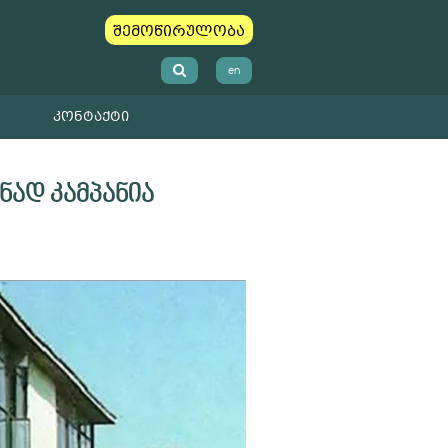
შემოწირულობა
en
ᲙᲝᲜᲢᲐᲥᲢᲘ
ად კამპანია