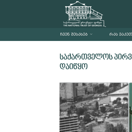
ᲩᲕᲔᲜ ᲨᲔᲡᲐᲮᲔᲑ
ᲠᲐᲡ ᲕᲐᲙᲔ
საქართველოს პირვე
დაიწყო