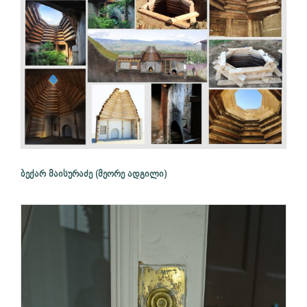
ბექარ მაისურაძე (მეორე ადგილი)