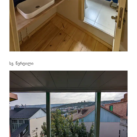
სვ. წერტილი