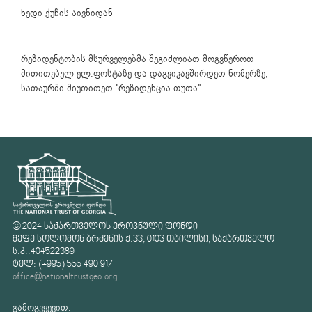
ხედი ქუჩის აივნიდან
რეზიდენტობის მსურველებმა შეგიძლიათ მოგვწეროთ
მითითებულ ელ.ფოსტაზე და დაგვიკავშირდეთ ნომერზე,
სათაურში მიუთითეთ "რეზიდენცია თუთა".
© 2024 საქართველოს ეროვნული ფონდი
მეფე სოლომონ ბრძენის ქ.33, 0103 თბილისი, საქართველო
ს.კ.:404522389
ტელ: (+995) 555 490 917
office@nationaltrustgeo.org
გამოგვყევით: