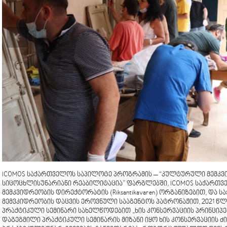
ICOMOS საქართველოს საპილოტე პროგრამის – “კულტურული მემკვ
სიცოცხლისუნარიანი რეაბილიტაცია” ფარგლებში, ICOMOS საქართ
მემკვიდრეობის დირექტორატის (Riksantikavaren) ორგანიზებით, დ
მემვკიდრეობის დაცვის ეროვნული სააგენტოს პატრონაჟით, 2021 წლი
პრაქტიკული სემინარი სახელწოდებით „ხის კონსერვაციის პრინციპებ
დაგეგმილი პრაქტიკული სემინარის მიზანი იყო ხის კონსერვაციის ძ