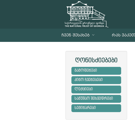
ᲩᲕᲔᲜ ᲨᲔᲡᲐᲮᲔᲑ
ᲠᲐᲡ ᲕᲐᲙᲔ
ღონისძიებები
გამოფენები
კინო ჩვენებები
ლექციები
სამუშაო შეხვედრები
სემინარები