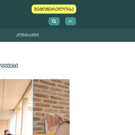
შემოწირულობა
en
ᲙᲝᲜᲢᲐᲥᲢᲘ
ჩვევები