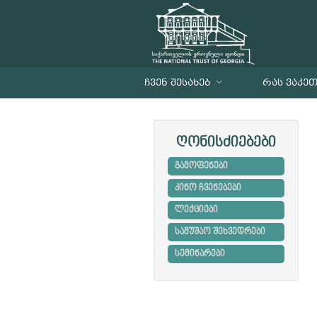
ᲩᲕᲔᲜ ᲨᲔᲡᲐᲮᲔᲑ
ᲠᲐᲡ ᲕᲐᲙᲔ
ღონისძიებები
გამოფენები
კინო ჩვენებები
ლექციები
სამუშაო შეხვედრები
სემინარები