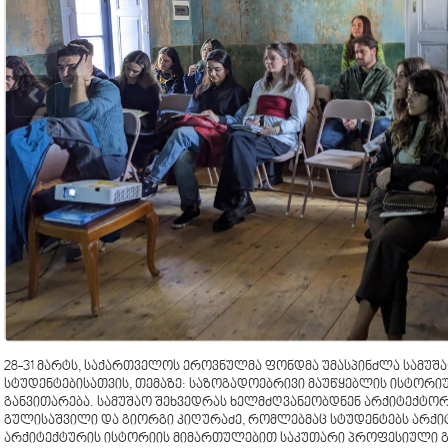
28-31 მარტს, საქართველოს ეროვნულმა ფონდმა უმასპინძლა სამუშ
სტუდენტებისათვის, თემაზე: საზოგადოებრივი მაუწყებლის ისტორიუ
განვითარება. სამუშაო შეხვედრას ხელმძღვანეობდნენ არქიტექტორ
გულისაშვილი და გიორგი კიღურაძე, რომლებმაც სტუდენტებს არქიტ
არქიტექტურის ისტორიის მიმართულებით საკუთარი პროფესიული გ