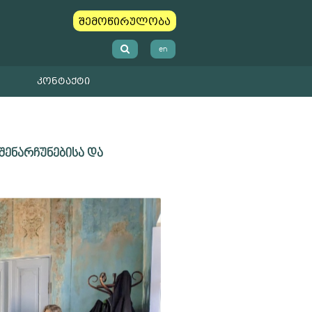
შემოწირულობა
en
ᲙᲝᲜᲢᲐᲥᲢᲘ
ენარჩუნებისა და