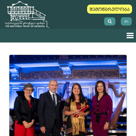
შემოწირულობა
en