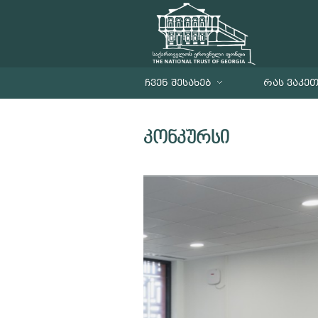
ᲩᲕᲔᲜ ᲨᲔᲡᲐᲮᲔᲑ
ᲠᲐᲡ ᲕᲐᲙᲔ
კონკურსი