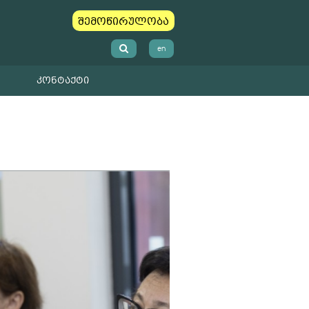
შემოწირულობა
en
ᲙᲝᲜᲢᲐᲥᲢᲘ