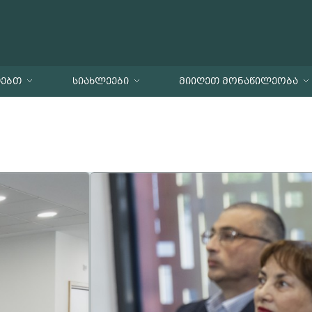
ᲗᲔᲑᲗ
ᲡᲘᲐᲮᲚᲔᲔᲑᲘ
ᲛᲘᲘᲦᲔᲗ ᲛᲝᲜᲐᲬᲘᲚᲔᲝᲑᲐ