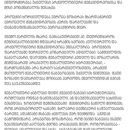
ინფორმირება უძველესი არქეოლოგიური მემკვიდრეობისა და
მისი პოტენციალის შესახებ.
პროექტი ხორციელდება ევროპა ნოსტრას მხარდაჭერით
ევროპული მემკვიდრეობის კერის ფარგლებში და
თანადაფინანსებულია ევროკავშირის მიერ.
ქვემო ქართლის მხარე, განსაკუთრებით კი, თეთრიწყაროს
მუნიციპალიტეტში მდებარე ხრამის ხეობის კულტურული და
არქეოლოგიური მემკვიდრეობა უნიკალურია. პროექტის
ფარგლებში შერჩეული კონკრეტული ადგილები: სამშვილდის
ნაქალაქარი, დაღეთის მეგალითური კედელი და ქოსალარის
მიმდებარედ არსებული მეგალითური სტრუქტურები, -
წარმოადგენს არა მარტო საქართველოსთვის, არამედ
მსოფლიო მეგალითური ნაგებობების უძველეს ნიმუშებს. მათი
ზოგადი დათარიღება მოიცავს პერიოდს ენეოლითიდან გვიან
შუა საუკუნეებამდე.
მეგალითური ძეგლები დიდი ქვებით ნაგები სტრუქტურებია,
რომლებიც ოდნავ დამუშავებული, ან დაუმუშავებელი სახითაც
გვხვდება, ზოგიერთ შემთხვევაში. მეცნიერთა ნაწილი მიიჩნევს,
რომ პრეისტორიულ ხანაში, მძლავრი ტექნიკური საშუალებების
გარეშე, ადამიანი მსგავს ძეგლებს ვერ შექმნიდა. აქედან
გამომდინარე, არსებობს მოსაზრება, რომ ისინი ნაგებია ისეთი
ზებუნებრივი ძალების მქონე არსებების მიერ, როგორებიცაა -
დევები, ციკლოპები და სხვა. სხვაგვარად მათ ციკლოპურ